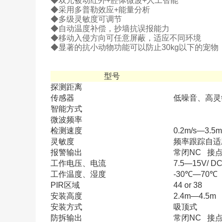
◆双元被动红外+腔体微波+人工智能
◆采用多普勒效应+能量分析
◆多级灵敏度可调节
◆自动温度补偿，抄墙抗误报能力
◆移动入侵方向可任意屏蔽，适应不同环境
◆显著的抗小动物功能可以防止30kg以下的宠物
型号
探测距离
传感器
低噪音、高灵
智能方式
微波频率
检测速度
0.2m/s—3.5m
灵敏度
频率跟踪自适
报警输出
常闭NC 接点容
工作电压、电流
7.5—15V/ D
工作温度、湿度
-30℃—70℃
PIR区域
44 or 38
安装高度
2.4m—4.5m
安装方式
吸顶式
防拆输出
常闭NC 接点容