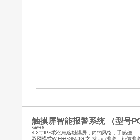
触摸屏智能报警系统 （型号PG
功能特点
4.3寸IPS彩色电容触摸屏，简约风格，手感佳
双网模式WIFI+GSM/4G,支 持 app推送、