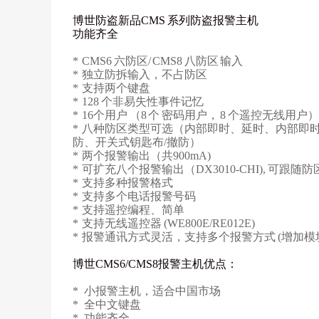
博世防盗新品CMS 系列防盗报警主机
功能齐全
* CMS6 六防区/ CMS8 八防区 输入
* 独立防拆输入，不占防区
* 支持两个键盘
* 128 个非易失性事件记忆
* 16个用户 （8 个 密码用户， 8 个遥控无线用户）
* 八种防区类型可选（内部即时、延时、内部即时、跟
防、开关式钥匙布/撤防）
* 两个报警输出（共900mA)
* 可扩充八个报警输出（DX3010-CHI), 可跟随
* 支持多种报警格式
* 支持多个电话报警号码
* 支持遥控编程、简单
* 支持无线遥控器 (WE800E/RE012E)
* 报警通讯方式灵活，支持多个报警方式 (增加模块IP
博世CMS6/CMS8报警主机
优点：
* 小报警主机，适合中国市场
* 全中文键盘
* 功能齐全