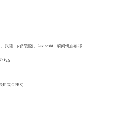
随、内部跟随、24xiaoshi、瞬间钥匙布/撤
防区状态
 或 GPRS)