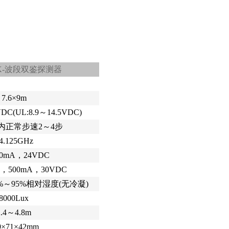
5 K-波段双鉴探测器
7.6×9m
VDC(UL:8.9～14.5VDC)
内正常步速2～4步
4.125GHz
50mA，24VDC
500mA，30VDC
，5%～95%相对湿度(无冷凝)
8000Lux
2.4～4.8m
9×71×42mm