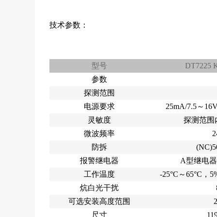
技术参数：
型号
DT722
参数
探测范围
电源要求
25mA/7.5～16
灵敏度
探测范围
微波频率
2
防拆
(NC)
报警继电器
A型继电器，
工作温度
-25°C～65°C
炕白光干扰
可选安装高度范围
尺寸
11